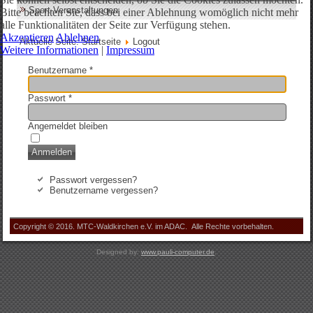
Sport-Veranstaltungen
Bitte beachten Sie, dass bei einer Ablehnung womöglich nicht mehr
alle Funktionalitäten der Seite zur Verfügung stehen.
Akzeptieren
Ablehnen
Aktuelle Seite:
Startseite
Logout
Weitere Informationen
|
Impressum
Benutzername
*
Passwort
*
Angemeldet bleiben
Anmelden
Passwort vergessen?
Benutzername vergessen?
Copyright © 2016. MTC-Waldkirchen e.V. im ADAC. Alle Rechte vorbehalten.
Designed by:
www.pauli-computer.de
.