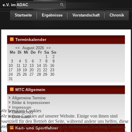
e.V. im ADAC
Startseite
Ergebnisse
Vorstandschaft
Chronik
Terminkalender
<<
August 2026
>>
Mo
Di
Mi
Do
Fr
Sa
So
1
2
3
4
5
6
7
8
9
10
11
12
13
14
15
16
17
18
19
20
21
22
23
24
25
26
27
28
29
30
31
MTC Allgemein
Allgemeine Termine
Bilder & Impressionen
Impressum
Wir benutzen Cookies
Datenschutz
Wir nutzen Cookies auf unserer Website. Einige von ihnen sind
Downloads
essenziell für den Betrieb der Seite, während andere uns helfen, diese
Website und die Nutzererfahrung zu verbessern (Tracking Cookies).
Kart- und Sportfahrer
Sie können selbst entscheiden, ob Sie die Cookies zulassen möchten.