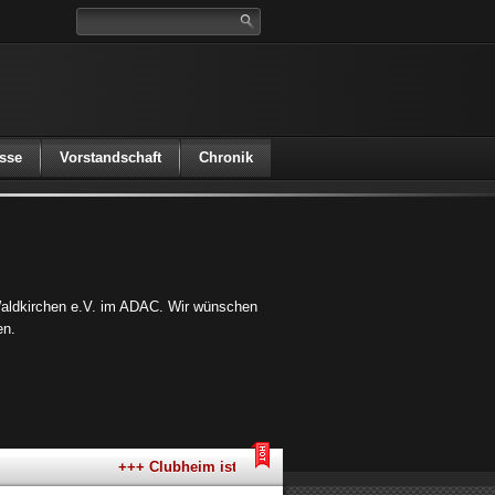
sse
Vorstandschaft
Chronik
aldkirchen e.V. im ADAC. Wir wünschen
en.
+++ Clubheim ist jeden 1. Freitag im Monat geöffnet ++