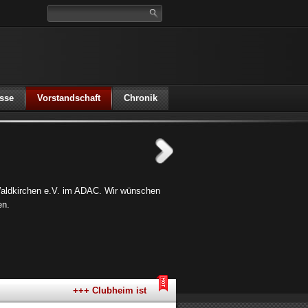
sse
Vorstandschaft
Chronik
aldkirchen e.V. im ADAC. Wir wünschen
en.
+++ Clubheim ist jeden 1. Freitag im Monat geöffnet ++