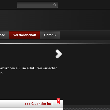
sse
Vorstandschaft
Chronik
aldkirchen e.V. im ADAC. Wir wünschen
en.
+++ Clubheim ist jeden 1. Freitag im Monat geöffnet +++